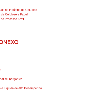
ais na Indústria de Celulose
a de Celulose e Papel
do Processo Kraft
Conexo
:
sa
a
nálise Inorgânica
a e Líquida de Alto Desempenho