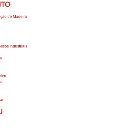
nto
:
cação de Madeira
ssos Industriais
sa
nica
ca
se
u
: