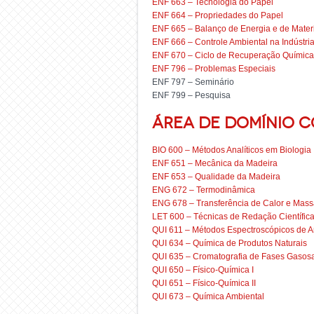
ENF 663 – Tecnologia do Papel
ENF 664 – Propriedades do Papel
ENF 665 – Balanço de Energia e de Materi
ENF 666 – Controle Ambiental na Indústri
ENF 670 – Ciclo de Recuperação Química 
ENF 796 – Problemas Especiais
ENF 797 – Seminário
ENF 799 – Pesquisa
Área de Domínio 
BIO 600 – Métodos Analíticos em Biologia
ENF 651 – Mecânica da Madeira
ENF 653 – Qualidade da Madeira
ENG 672 – Termodinâmica
ENG 678 – Transferência de Calor e Mas
LET 600 – Técnicas de Redação Científic
QUI 611 – Métodos Espectroscópicos de A
QUI 634 – Química de Produtos Naturais
QUI 635 – Cromatografia de Fases Gasos
QUI 650 – Físico-Química I
QUI 651 – Físico-Química II
QUI 673 – Química Ambiental